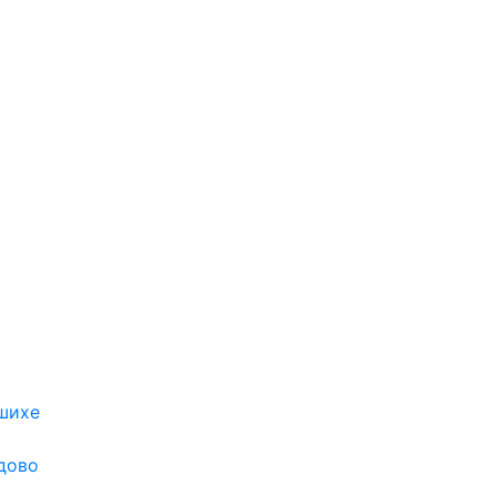
шихе
дово