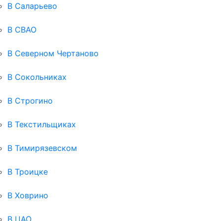
В Саларьево
В СВАО
В Северном Чертаново
В Сокольниках
В Строгино
В Текстильщиках
В Тимирязевском
В Троицке
В Ховрино
В ЦАО