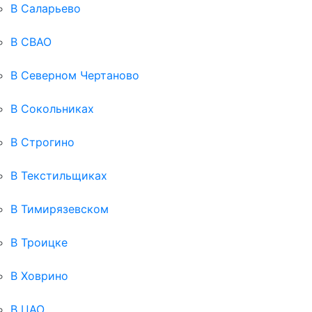
В Саларьево
В СВАО
В Северном Чертаново
В Сокольниках
В Строгино
В Текстильщиках
В Тимирязевском
В Троицке
В Ховрино
В ЦАО