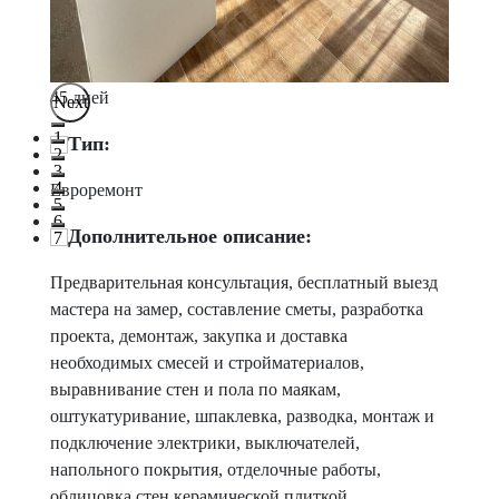
г. Мытищи, Новомытищинский пр-т д.25
5
Сроки выполнения:
45 дней
Next
К
1
Тип:
2
3
4
Евроремонт
Ко
5
6
д
Дополнительное описание:
7
ви
см
Предварительная консультация, бесплатный выезд
во
мастера на замер, составление сметы, разработка
о
проекта, демонтаж, закупка и доставка
ш
необходимых смесей и стройматериалов,
по
выравнивание стен и пола по маякам,
эл
оштукатуривание, шпаклевка, разводка, монтаж и
ав
подключение электрики, выключателей,
п
напольного покрытия, отделочные работы,
к
облицовка стен керамической плиткой,