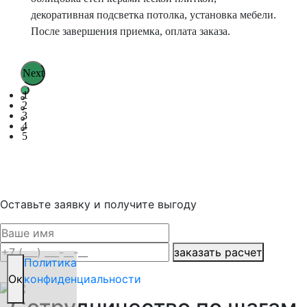
фи
декоративная подсветка потолка, установка мебели.
об
После завершения приемка, оплата заказа.
Next
1
2
3
4
5
Оставьте заявку и получите выгоду
заказать расчет
Политика
Oк
конфиденциальности