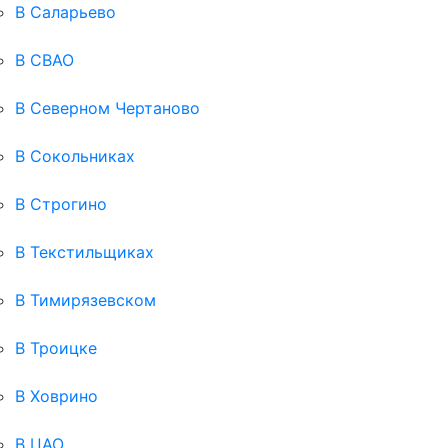
В Саларьево
В СВАО
В Северном Чертаново
В Сокольниках
В Строгино
В Текстильщиках
В Тимирязевском
В Троицке
В Ховрино
В ЦАО