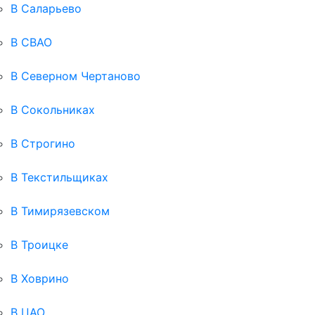
В Саларьево
В СВАО
В Северном Чертаново
В Сокольниках
В Строгино
В Текстильщиках
В Тимирязевском
В Троицке
В Ховрино
В ЦАО