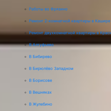
Работы во Фрязино
Ремонт 2-комнатной квартиры в Кашире
Ремонт двухкомнатной квартиры в Крас
В Алтуфьево
В Бибирево
В Бирюлёво Западном
В Борисове
В Вешняках
В Жулебино