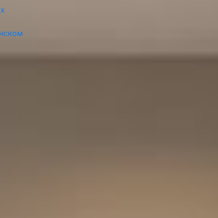
ах
инском