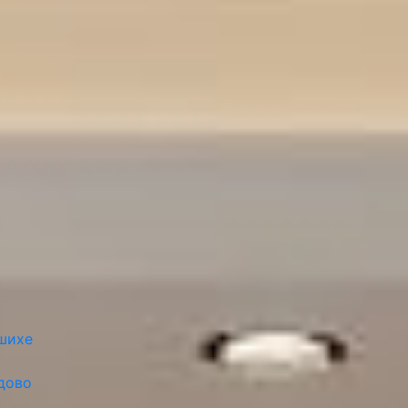
шихе
дово