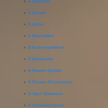
В Дедовске
В Дрезне
В Дубне
В Ивантеевке
В Красноармейске
В Куровском
В Ликино-Дулево
В Лосино-Петровском
В Наро-Фоминске
В Солнечногорске